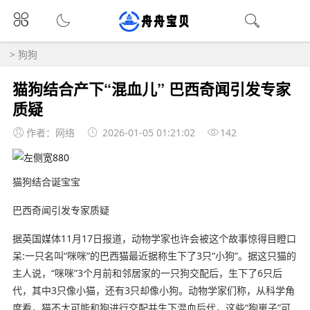
>
狗狗
猫狗结合产下“混血儿” 巴西奇闻引发专家
质疑
作者：网络
2026-01-05 01:21:02
142
猫狗结合诞宝宝
巴西奇闻引发专家质疑
据英国媒体11月17日报道，动物学家也许会被这个故事惊得目瞪口
呆:一只名叫“咪咪”的巴西猫最近据称生下了3只“小狗”。据这只猫的
主人说，“咪咪”3个月前和邻居家的一只狗交配后，生下了6只后
代，其中3只像小猫，还有3只却像小狗。动物学家们称，从科学角
度看，猫不太可能和狗进行交配并生下混血后代，这些“狗崽子”可