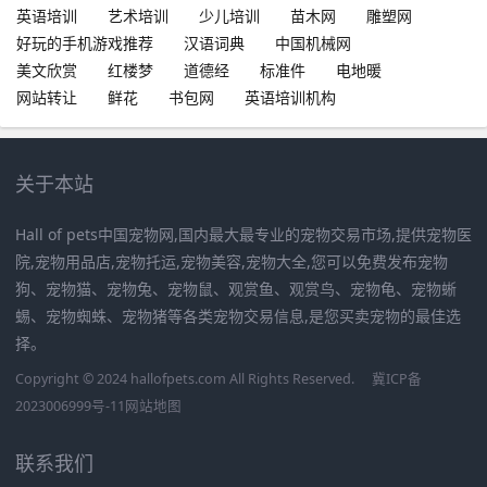
英语培训
艺术培训
少儿培训
苗木网
雕塑网
好玩的手机游戏推荐
汉语词典
中国机械网
美文欣赏
红楼梦
道德经
标准件
电地暖
网站转让
鲜花
书包网
英语培训机构
关于本站
Hall of pets中国宠物网,国内最大最专业的宠物交易市场,提供宠物医
院,宠物用品店,宠物托运,宠物美容,宠物大全,您可以免费发布宠物
狗、宠物猫、宠物兔、宠物鼠、观赏鱼、观赏鸟、宠物龟、宠物蜥
蜴、宠物蜘蛛、宠物猪等各类宠物交易信息,是您买卖宠物的最佳选
择。
Copyright © 2024 hallofpets.com All Rights Reserved.
冀ICP备
2023006999号-11
网站地图
联系我们