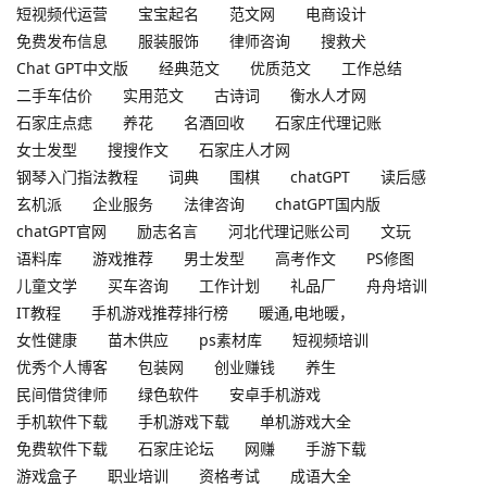
短视频代运营
宝宝起名
范文网
电商设计
免费发布信息
服装服饰
律师咨询
搜救犬
Chat GPT中文版
经典范文
优质范文
工作总结
二手车估价
实用范文
古诗词
衡水人才网
石家庄点痣
养花
名酒回收
石家庄代理记账
女士发型
搜搜作文
石家庄人才网
钢琴入门指法教程
词典
围棋
chatGPT
读后感
玄机派
企业服务
法律咨询
chatGPT国内版
chatGPT官网
励志名言
河北代理记账公司
文玩
语料库
游戏推荐
男士发型
高考作文
PS修图
儿童文学
买车咨询
工作计划
礼品厂
舟舟培训
IT教程
手机游戏推荐排行榜
暖通,电地暖，
女性健康
苗木供应
ps素材库
短视频培训
优秀个人博客
包装网
创业赚钱
养生
民间借贷律师
绿色软件
安卓手机游戏
手机软件下载
手机游戏下载
单机游戏大全
免费软件下载
石家庄论坛
网赚
手游下载
游戏盒子
职业培训
资格考试
成语大全