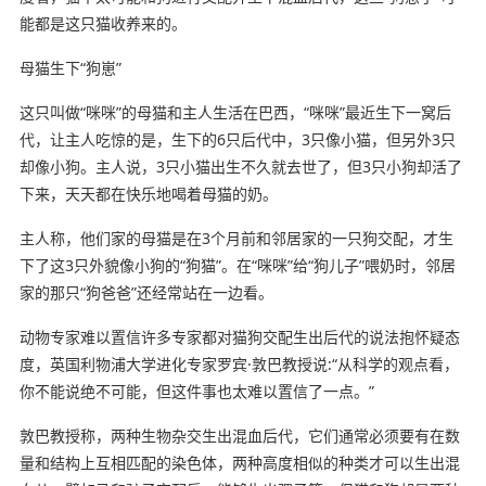
能都是这只猫收养来的。
母猫生下“狗崽”
这只叫做“咪咪”的母猫和主人生活在巴西，“咪咪”最近生下一窝后
代，让主人吃惊的是，生下的6只后代中，3只像小猫，但另外3只
却像小狗。主人说，3只小猫出生不久就去世了，但3只小狗却活了
下来，天天都在快乐地喝着母猫的奶。
主人称，他们家的母猫是在3个月前和邻居家的一只狗交配，才生
下了这3只外貌像小狗的“狗猫”。在“咪咪”给“狗儿子”喂奶时，邻居
家的那只“狗爸爸”还经常站在一边看。
动物专家难以置信许多专家都对猫狗交配生出后代的说法抱怀疑态
度，英国利物浦大学进化专家罗宾·敦巴教授说:“从科学的观点看，
你不能说绝不可能，但这件事也太难以置信了一点。”
敦巴教授称，两种生物杂交生出混血后代，它们通常必须要有在数
量和结构上互相匹配的染色体，两种高度相似的种类才可以生出混