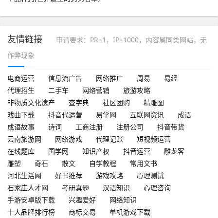
友情链接
申请要求：PR≥1，IP≥1000，内容属同类网站，无
作弊现象
电商运营
信息流广告
网络推广
周易
易经
代理招生
二手车
网络营销
旅游攻略
非物质文化遗产
查字典
社区团购
精雕图
戏曲下载
抖音代运营
易学网
互联网资讯
成语
成语故事
诗词
工商注册
注册公司
抖音带货
云南旅游网
网络游戏
代理记账
短视频运营
在线题库
国学网
知识产权
抖音运营
雕龙客
雕塑
奇石
散文
自学教程
常用文书
河北生活网
好书推荐
游戏攻略
心理测试
石家庄人才网
考研真题
汉语知识
心理咨询
手游安卓版下载
兴趣爱好
网络知识
十大品牌排行榜
商标交易
单机游戏下载