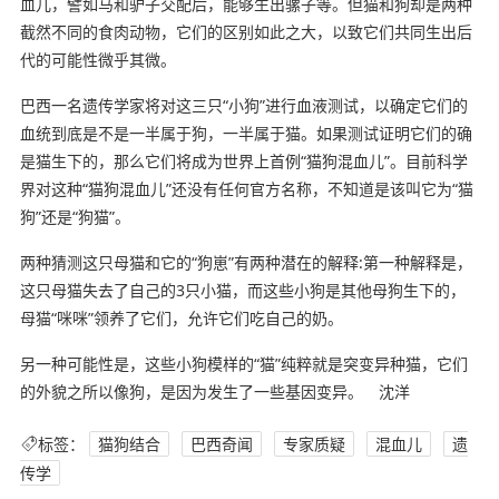
血儿，譬如马和驴子交配后，能够生出骡子等。但猫和狗却是两种
截然不同的食肉动物，它们的区别如此之大，以致它们共同生出后
代的可能性微乎其微。
巴西一名遗传学家将对这三只“小狗”进行血液测试，以确定它们的
血统到底是不是一半属于狗，一半属于猫。如果测试证明它们的确
是猫生下的，那么它们将成为世界上首例“猫狗混血儿”。目前科学
界对这种“猫狗混血儿”还没有任何官方名称，不知道是该叫它为“猫
狗”还是“狗猫”。
两种猜测这只母猫和它的“狗崽”有两种潜在的解释:第一种解释是，
这只母猫失去了自己的3只小猫，而这些小狗是其他母狗生下的，
母猫“咪咪”领养了它们，允许它们吃自己的奶。
另一种可能性是，这些小狗模样的“猫”纯粹就是突变异种猫，它们
的外貌之所以像狗，是因为发生了一些基因变异。 沈洋
标签：
猫狗结合
巴西奇闻
专家质疑
混血儿
遗
传学