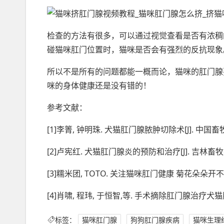
检查的方法有很多，可以通过视觉查看是否有浓稠
碰猫咪肛门位置时，猫咪是否会有强烈的反抗现象
所以不是所有的问题都能一概而论，猫咪的肛门腺
咪的身体健康还是没有错的！
参考文献：
[1]李箐, 钟明珠. 犬猫肛门腺脓肿切除术[J]. 中国畜牧兽医
[2]卢宪红. 犬猫肛门腺炎的预防和治疗[J]. 吉林畜牧兽医, 2
[3]糯米团, TOTO. 关注猫咪肛门健康 菊花朵朵开不残[J
[4]肖啸, 程玮, 于恒智,等. 手术摘除肛门腺治疗犬猫肛门腺
标签：
猫咪肛门腺
狗狗肛门腺疾病
猫咪生理