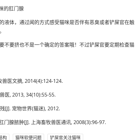
的液体，通过闻的方式感受猫咪是否伴有恶臭或者铲屎官在触
。
要不要挤也不是一个确定的答案哦！不过铲屎官要定期检查猫
文摘, 2014(4):124-124.
013, 34(10):55-55.
]. 宠物世界(猫迷), 2012.
脓肿[J]. 上海畜牧兽医通讯, 2008(3):96-97.
结构
猫咪软便问题
铲屎官关注猫咪