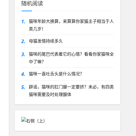
随机阅读
1.
猫咪年龄大换算，来算算你家猫主子相当于人
类几岁！
2.
母猫发情持续多久
3.
猫咪的尾巴代表着它的心情？看看你家猫咪全
中了嘛？
4.
猫咪一直吐舌头是什么情况？
5.
辟谣，猫咪的肛门腺一定要挤？未必，有四类
猫咪需要及时处理腺体