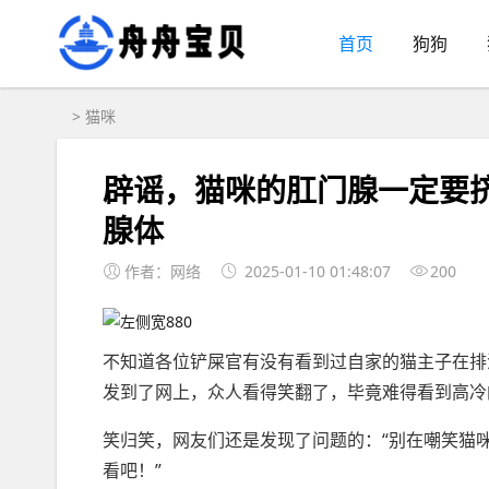
首页
狗狗
>
猫咪
辟谣，猫咪的肛门腺一定要
腺体
作者：网络
2025-01-10 01:48:07
200
不知道各位铲屎官有没有看到过自家的猫主子在排
发到了网上，众人看得笑翻了，毕竟难得看到高冷
笑归笑，网友们还是发现了问题的：“别在嘲笑猫
看吧！”